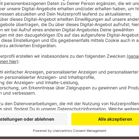
Anzeige
Da angekommen, wollte der Unbekannte aber nicht fü
stattdessen wohl eine Pistole, soll dem Fahrer die 
dessen Portemonnaie gefordert haben. Der Taxifahrer
rauszurücken. Daraufhin flüchtete der Täter ohne Beu
konnte ihn nicht mehr finden. Sie hofft jetzt auf Hi
Vollbart; er trug eine schwarze Mütze, schwarze Ja
Anzeige