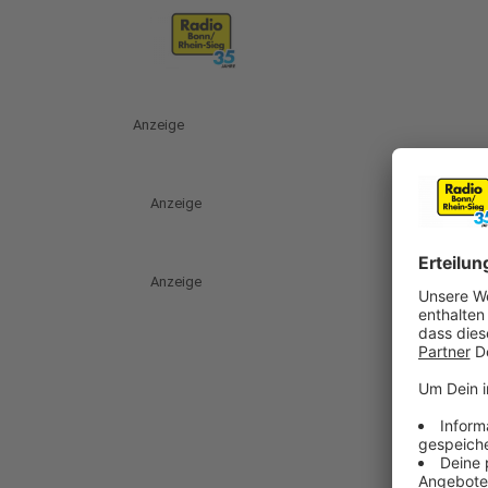
Anzeige
Anzeige
Anzeige