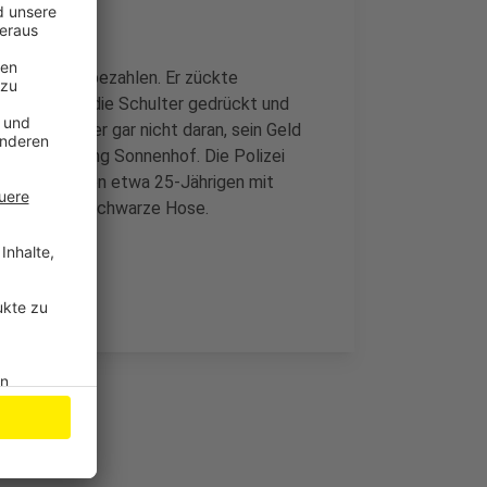
r die Fahrt bezahlen. Er zückte
Waffe gegen die Schulter gedrückt und
 dachte aber gar nicht daran, sein Geld
te in Richtung Sonnenhof. Die Polizei
nweise auf einen etwa 25-Jährigen mit
cke und eine schwarze Hose.