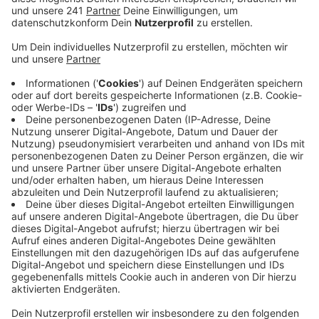
erst Ende nächster Woche wieder aufgehoben
werden.
Veröffentlicht:
Samstag, 07.06.2025 14:01
Anzeige
Arbeiten schneller erledigt als gedacht
Anzeige
Aber laut Autobahn GmbH gingen die Arbeiten deutlich
schneller voran, vor allem weil mehr Personal und
Material eingesetzt wurde. Und auch das Wetter hat
mitgespielt. Deshalb ist die A565 ab heute Abend 20
Uhr wieder frei. Es wurden Teile der Nordseite
abgerissen, außerdem wurde die Fahrbahn Richtung
Meckenheim tiefergelegt, auf die Höhe des