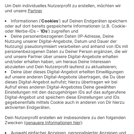
Anzeige
Kleinere Waldwiesen und einige hundert Meter
Waldrand werden dafür aktuell aufgewertet. Es sollen
zum Beispiel Hohlräume und damit Katzenverstecke
geschaffen werden, sagt der Leiter des
Forstamtsbezirkes Siebengebirge. Heute leben schon
wieder Wildkatzen im Kottenforst oder im Arnsberger
Wald. Die Eifel ist sogar ein Verbreitungsschwerpunkt.
Anzeige