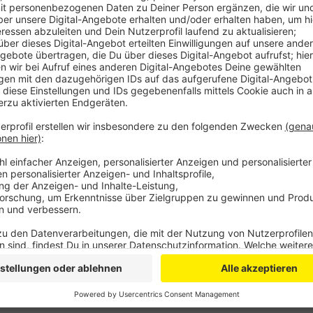
Anzeige
Das haben die Landesstatistiker von IT.NRW mit Bli
Jahres ausgerechnet. Demnach gab es in Bonn nur 5
Minus von fast 47 Prozent im Vergleich zum vergang
Rhein-Sieg-Kreis aus. Dort wurden 337 Baugenehmi
Auch das ist ein Minus von knapp zehn Prozent. Nu
gab es ein Wohnungsplus, zum Beispiel durch Um- un
Gewerbeimmobilie zu einem Wohngebäude wird.
Anzeige