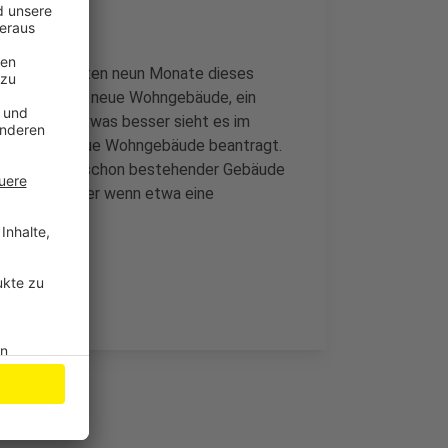
ck auf die ersten neun Monate dieses
4 Anträge für neue Wohngebäude, ein
enen Jahr. Etwas besser sieht es im
gungen für neue Wohngebäude beantragt.
r beim Umbau schon bestehender Gebäude
d Ausbau, oder wenn etwa eine