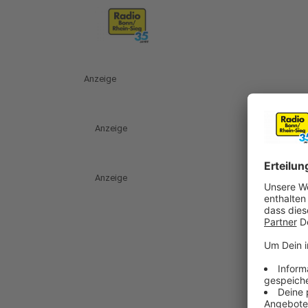
Anzeige
Anzeige
Anzeige