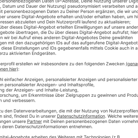
Kräfte von Feuerwehr, Rettungsdienst, DLRG und der 
Hubschrauber war im Einsatz. Zwischen Kennedy- un
Booten aus dann sogar zwei Menschen orten, die im 
Wasser auf Höhe des Römerbades völlig ohne Proble
alleine ans Ufer, aber auf Beueler Seite. DLRG-Kräf
sich um die Erstversorgung. Ein Transport ins Kranken
Anzeige
Manövrierunfähig auf dem Rhein
Anzeige
Parallel wurde auf Höhe Bonn-Rüngsdorf noch ein Je
dem Rhein trieb. Die Fähre Oberdollendorf nahm dann