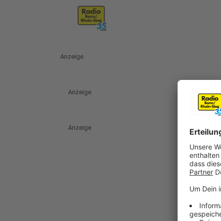
Anzeige
Anzeige
Anzeige