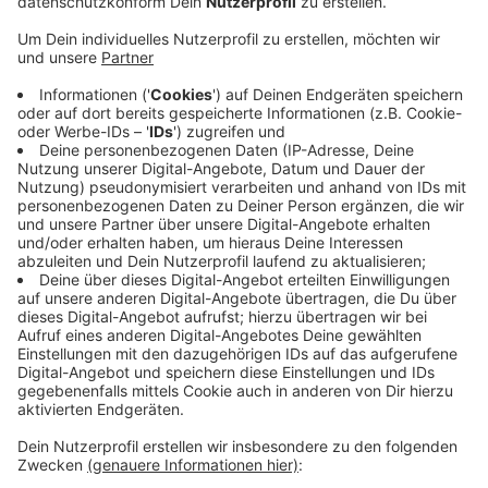
Anzeige
Das soll aufhören: Die Straße "Am Hauptbahnhof" soll
umgebaut werden und dann wird der Radverkehr mit
einem Radweg neben den Straßenbahnen entlang
geführt. Die Planungen für den Umbau laufen, wann es
losgeht, steht noch nicht fest. Ein weiterer
Unfallschwerpunkt in Bonn war im vergangenen Jahr
die B56 in der Innenstadt. Alle Unfallzahlen gibt es auf
einer
interaktiven Karte
des Statistischen
Landesamtes.
Anzeige