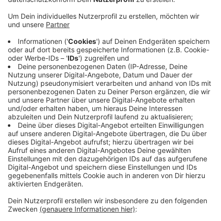
Anzeige
Das Beweismaterial wird jetzt ausgewertet, um an
weitere Hinweise zu kommen. Die beiden Männer
sollen versucht haben, eine Frau aus dem Iran mit
gefälschten Papieren per Flugzeug und drei iranische
Männer auf dem Landweg über Polen nach
Deutschland zu bringen. Die Staatsanwaltschaft in
Düsseldorf ermittelt bereits gegen die beiden
mutmaßlichen Schleuser.
WD
Anzeige