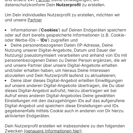
Auf dem Online-Weihnachtsmarkt der Agentur
Rheinline.
Veröffentlicht:
Freitag, 04.12.2020 05:35
Anzeige
Agenturleiter Roland Goseberg sagt, es geht vor allem
darum, den Händlerinnen und Händlern trotz Corona
eine Plattform zu bieten. Zu jedem Online-Stand gibt
es einen kurzen Infotext was er anbietet, wo er
normalerweise stehen würde und wie man jetzt an die
Produkte kommt. Goseberg arbeitet aktuell außerdem
daran, einen Online-Shop zu integrieren, damit auch
direkt über die Seite eingekauft werden kann.
DG