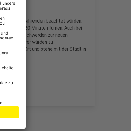
on allen Autofahrenden beachtet würden.
 von bis zu 20 Minuten führen. Auch bei
n mehrere Beschwerden zur neuen
mde Autofahrer würden zu
uation vor Ort und stehe mit der Stadt in