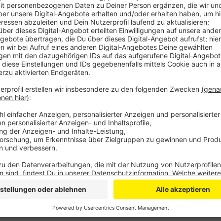
Anzeige
Das liege daran, dass die neuen Regeln noch nicht v
Das würde bei den Bussen zeitweise zu Verspätungen
der Bonner Polizei seien in den vergangenen Woche
Verkehrsführung eingegangen. Insbesondere ortsfre
Verkehrsbehinderungen führen. Man beobachte die Sit
Kontakt.
DoS
Anzeige