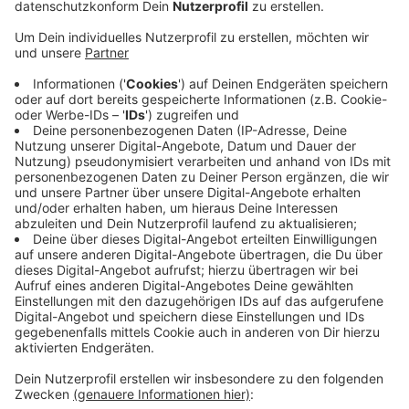
Veröffentlicht:
Donnerstag, 08.10.2020 10:22
Anzeige
Die Stadt stimmt die verschiedenen strengeren
Maßnahmen gerade mit dem Land ab. Unter anderem
steht die Reduzierung von Gästen bei Feiern in der
Diskussion. Im öffentlichen Raum sollen dann noch 50
Gäste erlaubt sein, im Privaten wären es 25. Die Stadt
empfiehlt auch, dass keine Martinszüge im
öffentlichen Raum stattfinden sollen, lediglich in
begrenzten Gebieten wie Schulhöfen. Im Kreis liegt
der Wert bei 25,63.
DG
Anzeige