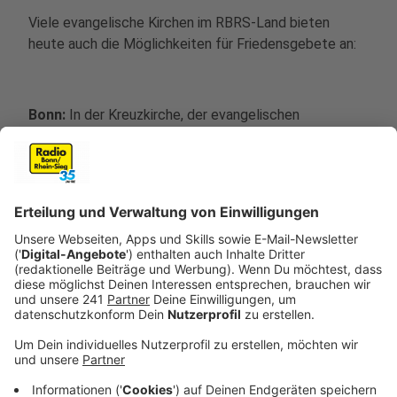
Viele evangelische Kirchen im RBRS-Land bieten
heute auch die Möglichkeiten für Friedensgebete an:
Bonn:
In der Kreuzkirche, der evangelischen
Stadtkirche am Kaiserplatz, laden der Evangelische
Kirchenkreis Bonn und das Evangelische Forum mit der
Kreuzkirchengemeinden direkt im Anschluss an das
Friedensläuten um 18 Uhr 30 zu einem Friedensgebet
ein, mit Pfarrer Martín Engels und Stefan Horz an der
Orgel.
Beuel:
Die Evangelische Kirchengemeinde Beuel plant
so: Versöhnungskirche, Neustraße 2, 53225 Bonn,
Glockenläuten und die Kirche ist ab 18.30 Uhr für eine
halbe Stunde geöffnet – um eine Kerze anzuzünden,
ein Gebet zu sprechen, ein Friedenslied zu singen.
Nachfolge-Christi-Kirche, Dietrich-Bonhoeffer-Straße