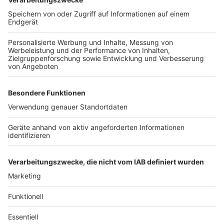
Königswinter, läuten. Pfarrerin Pia Haase-Schlie lädt zu
Andacht und Stille ein.
Wahlscheid:
Auch die Glocken der Evangelischen
Bartholomäuskirche Wahlscheid, Bartholomäusstraße
6, 53797 Lohmar-Wahlscheid, werden zum Gebet
läuten.
Weitere Informationen auf den Seiten der
evangelischen
und
katholischen
Gemeinden an Rhein
und Sieg.
Anzeige