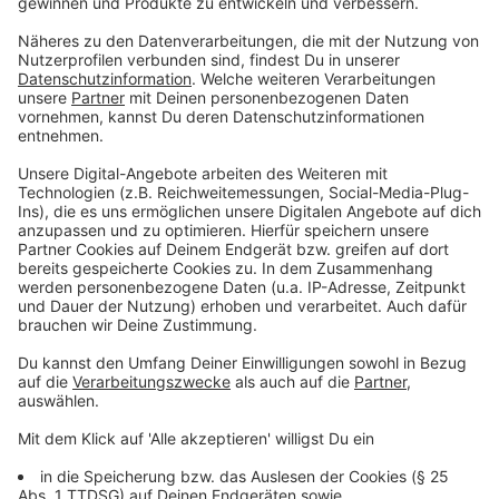
Friedensgebet in die Evangelische Kirche, Schulstraße
2, 53804 Much, einladen.
Seelscheid:
Als hörbares Zeichen der Anteilnahme,
der Sorge und des Mitgefühls mit den betroffenen
Menschen werden heute von 18.30 bis 18.40 Uhr die
Glocken der Evangelischen Dorfkirche Seelscheid,
Pfarrer-Julius-Smend-Platz 1, 53819 Neunkirchen-
Seelscheid, läuten. So soll gemeinsam für einen
Augenblick innegehalten und für die Menschen im
Kriegsgebiet und für den Frieden in dieser Welt
gebetet werden.
Siebengebirge:
Die Evangelische Kirchengemeinde
Siebengebirge lädt alle Menschen ein, gemeinsam in
der Evangelischen Kirche Oberpleis für den Frieden in
der Ukraine und in Europa zu beten. Gemeinsam mit
anderen Kirchen läuten um 18.30 Uhr die
Kirchenglocken. Anschließend findet ein kurzes
Friedensgebet in der Evangelischen Kirche in