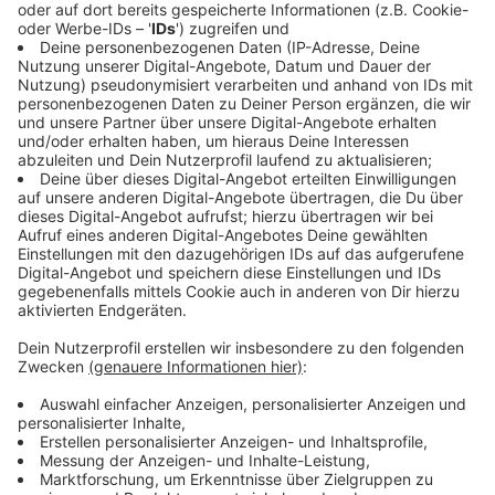
8, 53227 Bonn: Glockengeläut. Haus der Gemeinde,
Adelheidisstraße 72, 53225 Bonn: geöffnet zu Stille
und Gebet und Kerzenentzünden von 18.30 bis 19 Uhr.
Lohmar:
Die Evangelische Emmaus-Gemeinde Lohmar
lädt für heute Abend zum „Friedensgebet“ in alle
Lohmarer Kirchen um 18.30 Uhr mit zehnminütigem
Läuten am Anfang. Ab morgen werden die Kirchen
wöchentlich freitags um 18.30 Uhr für eine Stunde der
offenen Kirche mit Friedensgebet und Kurzandacht
geöffnet. Die Kirchen: Evangelische Christuskirche
Lohmar, Hauptstr. 74, 53797 Lohmar; Evangelische
Friedenskirche, Auf der Löh 2f, 53797 Lohmar und
Evangelische Kirche Honrath, Peter-Lemmer-Weg 1,
53797 Lohmar
Much:
Die Evangelische Kirchengemeinde Much wird
von 18.30 bis 18.40 Uhr die Glocken läuten und im
Anschluss daran für 20 Minuten zu einem