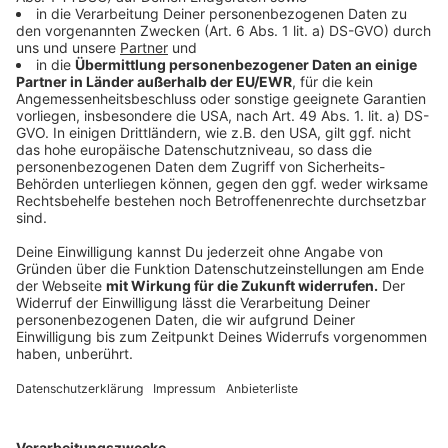
Oberpleis, Ittenbacher Straße 33, 53639 Königswinter,
statt. Gern kann dort auch eine Kerze entzündet
werden. Pfarrerin Ute Krüger und Pfarrer Arndt Klemp-
Kindermann stehen im Anschluss Gespräche zur
Verfügung.
Siegburg:
In der Auferstehungskirche, Annostraße 14,
53721 Siegburg, werden um 18.30 Uhr die Glocken
läuten angesichts der erschütternden Nachricht von
der Invasion in die Ukraine. Anschließend wird zu einem
Friedensgebet in die Auferstehungskirche eingeladen.
Es wird Zeit sein zur Stille, zum Entzünden einer Kerze
– Zeit, um die Ohnmacht ins Gebet zu nehmen.
Thomasberg-Heisterbacherrott:
Die Evangelische
Emmausgemeinde Thomasberg-Heisterbacherrott
schließt sich dem Aufruf an: In Heisterbacherrott
werden heute um 18.30 Uhr die Glocken der
Emmauskirche, Dollendorfer Straße 399, 53639