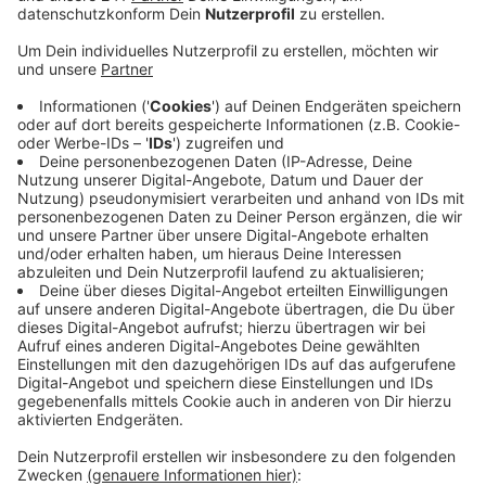
Veröffentlicht:
Samstag, 20.06.2026 10:32
Anzeige
Infos rund um Energiethemen
Anzeige
Bis Freitag gibt es jede Menge Info und
Beratungsstände. Dabei geht es unter anderem darum,
wie man sein Zuhause zukunftsfähiger gestalten kann.
Auch bei Unsicherheiten oder Planung stehen die
Experten mit Infos und nützlichen Tipps bereit. Den
Auftakt der Bonner Energietage gibt es heute ab 12
Uhr.
Anzeige