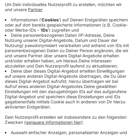
Veröffentlicht:
Donnerstag, 24.08.2023 17:58
Anzeige
Preise gibt es zum Beispiel für das ausgefallenste
Kostüm oder die Firma mit der größten
Mitarbeitendenquote. Seit 16 Uhr läuft ein
Rahmenprogramm in der Rheinaue, nach dem Lauf legt
dann noch ein DJ auf.
Anzeige
Anzeige