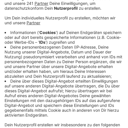
Veröffentlicht:
Sonntag, 17.08.2025 14:23
Anzeige
Die Experten der Bonner Uniklinik, der Universität Bonn
und der Universität Leipzig wollten herausfinden, bei
welchen Menschen das Risiko für einen zweiten
Darmkrebs erhöht ist. Dabei geht es um das
sogenannte Lynch-Syndrom, einen Gendefekt, der das
Risiko für Dickdarm- und andere Krebsarten deutlich
erhöht. Schätzungsweise sind allein in Deutschland
etwa 300.000 Personen davon betroffen.
Ausgewertet wurden die Daten von gut 850 Patienten
mit Lynch-Syndrom nach einer ersten erfolgreichen
Behandlung. Bei etwa jedem Fünften entwickelte sich
erneut Darmkrebs. Da dabei Alter, Geschlecht, Ort der
Erkrankung und genetische Merkmale berücksichtigt