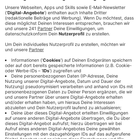
Zentrum der Milchstraße.
Veröffentlicht:
Donnerstag, 12.05.2022 16:21
Anzeige
Das Max-Planck-Institut für Radioastronomie in Bonn
spielte demnach eine wichtige Rolle in allen Phasen
dieser Entdeckung, von der Gründung und dem Aufbau
des Forschungsteams bis hin zur Erstellung und
Interpretation der Ergebnisse. Für das Bild von
"Sagittarius A*" wurden acht Radioteleskope auf vier
Kontinenten zusammengeschaltet. "Zu einer einzigen
Kamera von der Größe der Erde", wie es von dem
Bonner Institut hieß. Alleine das Zusammensetzen der
Daten dauerte demnach Jahre.
Anzeige