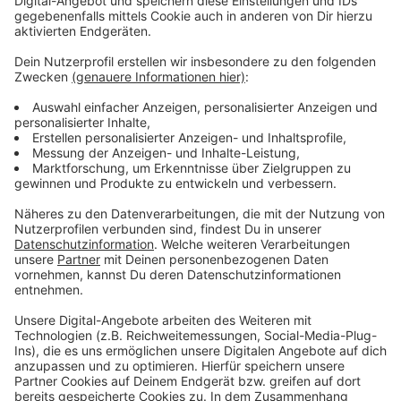
Man sieht einen leuchtenden Ring um einen dunklen
Kern. Diesen dunklen Bereich bezeichnen die Forscher
als «Schatten» des Schwarzen Lochs - er ist etwa
doppelt so groß wie der eigentliche Ereignishorizont,
weil das Licht durch die starke Gravitation um das
Schwarze Loch herum gelenkt wird und somit sowohl
Vorder- als auch Rückseite des Objekts zu sehen sind.
Als Ereignishorizont bezeichnen Wissenschaftler die
Grenze um ein Schwarzes Loch, hinter die sich nicht
blicken lässt - weil aus dem Bereich dahinter nichts,
nicht einmal Licht, entkommen kann. Bei dem
leuchtenden Ring handelt es sich um aufgeheiztes
Gas, das um das Schwarze Loch herumwirbelt, die
sogenannte Akkretionsscheibe. Die Gravitation zwingt
auch die von diesem Gas ausgehende Strahlung auf
gekrümmte Bahnen und sorgt so für einen verzerrten
Blick auf die Umgebung des Schwarzen Lochs.