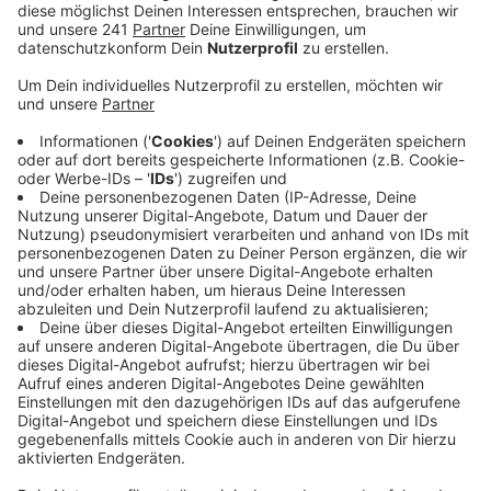
Anzeige
Das sagte uns Kindermedizinerin Bettina Gohlke vom
UKB. Das Phänomen sei aber weltweit festgestellt
worden. Entsprechende Daten gebe es aus Europa,
den USA und China, heißt es. Woran das liegt, ist aber
offenbar noch unklar. Möglich sei ein Zusammenhang
mit höherer psychosozialer Belastung während der
Pandemie. Frühere Studien hätten ergeben, dass
Kinder in solchen Situationen früher reifen. Diskutiert
wird auch ein Gewichtseffekt. Viele Kinder aßen in der
Pandemie mehr oder bewegten sich weniger.
Übergewicht gilt als einer der wichtigsten Faktoren
von früh einsetzender Pubertät. Eine Vermutung zum
Corona-Effekt ist auch, dass die frühere Entwicklung
den Eltern eher auffiel, weil sie wegen