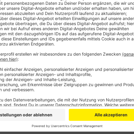
Die Feuerwehr war um kurz vor halb sechs zur A565 
worden. Als die Rettungskräfte ankamen, hatten alle 
Sie wurden von Ersthelfern betreut; vier von ihnen 
Rettungs- und Bergungsarbeiten musste die Fahrbahn
werden. Auf den Straßen rundherum ging im abendlic
Anzeige