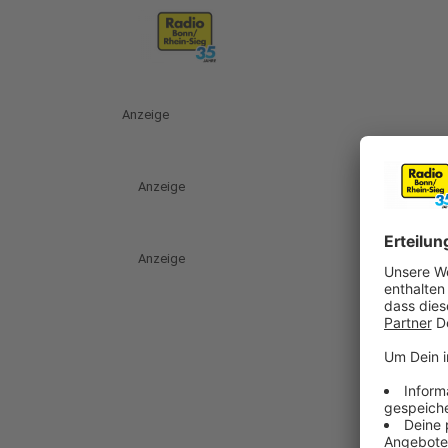
Anzeige
Anzeige
Anzeige