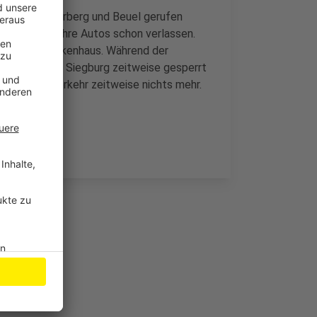
zwischen Auerberg und Beuel gerufen
Beteiligten ihre Autos schon verlassen.
kamen ins Krankenhaus. Während der
 in Richtung Siegburg zeitweise gesperrt
hen Berufsverkehr zeitweise nichts mehr.