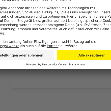
Nordbrücke soll schnell für Fahrradfahre
werden
Anzeige
Immerhin gibt es eine gute Nachricht für alle Fahrrad
Nordbrücke so schnell wie möglich wieder freigegebe
die Rede ist von diesem Sommer. Es laufen demnach 
Zuweg geschaffen werden kann, damit die Radler und
wieder nutzen können.
Anzeige