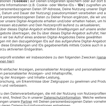
Anzeige
Nordbrücke bleibt bis 2028 gesperrt
Anzeige
Nach aktuellem Planungsstand sollen noch in diese
Abriss der Vorlandbrücke beginnen, der Abriss selb
Bis Ende 2028 soll die kaputte Vorlandbrücke neu g
motorisierte Verkehr wieder über den Rhein rollen kan
Brücke genau so neu gebaut werden, wie er jetzt ist, 
Anzeige