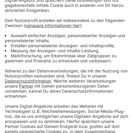
Dieser Lenkungskreis dient dazu, dass wir das
wirklich auch nochmal stärker einfach
koordinieren, dass wir einen schnellen Draht
einfach auch zueinander haben. Wenn neue
Themen aufkommen, das wird sicher so sein,
wenn wir genau wissen, was das Ergebnis ist,
dass wir alle Hand in Hand zusammenarbeiten.
Und das ist, glaube ich, auch das, was die
Menschen von uns erwarten.
Konkrete Maßnahmen hingen aber davon ab, was die
noch laufende Brückenuntersuchung ergebe, sagte
Stutz. Die Autobahn GmbH will das Ergebnis in der
kommenden Woche vorlegen. Der Lenkungskreis mit
Vertretern von Bundesverkehrsministerium, Autobahn
GmbH, Land NRW, Stadt Bonn und dem Rhein-Sieg-
Kreis will sich künftig alle zwei Wochen zur Beratung
treffen.