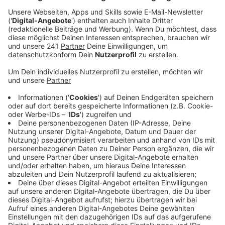
Sitzung getroffen.
Veröffentlicht:
Mittwoch, 10.06.2026 17:16
Anzeige
Dabei sei unter anderem besprochen worden, wie der
Umleitungsverkehr verbessert werden kann, sagte die
Staatssekretärin im Bundesverkehrsministerium,
Claudia Elif Stutz, im Anschluss. Sie leitet den
Lenkungskreis. Zudem solle es ein abgestimmtes
Baustellenmanagement geben. So soll etwa geprüft
werden, ob Baustellen zwischen Köln und Bonn
beschleunigt oder verschoben werden könnten. Vor
allem gehe es jetzt darum, Kräfte zu bündeln und die
Kommunikation zwischen den beteiligten Behörden zu
vereinfachen.