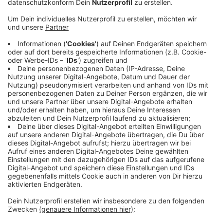
Anzeige
Nach ersten Angaben des Zeugen wurde hier eine
männliche Person schwer verletzt. Die Einsatzkräfte
fanden vor Ort eine leblose Person vor. Laut der
Polizei handelte es sich dabei um den Bewohner der
Wohnung. In der Nähe der Wohnung fand die Polizei
dann einen 34-jährigen Mann mit Blutflecken auf seiner
Kleidung. Er wurde festgenommen. Der 39-jährige
Bewohner des Wohnheims wurde in eine Klinik
gebracht und verstarb kurz daraufhin. Eine
Mordkommission und die Staatsanwaltschaft haben
die Ermittlungen übernommen.
Anzeige