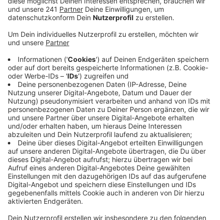
einen sogenannten Beethoven-Campus zu
realisieren.
Veröffentlicht:
Dienstag, 09.08.2022 06:21
Anzeige
Es sei sinnvoll, die Zukunft von Oper und
Beethovenhalle zusammenzudenken, sie nicht als
einzelne Projekte zu sehen. Der Verein schlägt daher
vor, dass das Projekt Beethovenhalle radikal
abgespeckt werden soll, die Oper soll nicht saniert
sondern abgerissen werden, dafür soll vor der
Beethovenhalle ein zusätzliches Gebäude als
moderner Opern- und Konzertsaal entstehen. Es dürfe
nun keine Denkverbote geben, heißt es von den
Bürgern für Beethoven. Ende der Woche hatten CDU,
FDP und der Bürger Bund Bonn die Entscheidung der