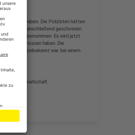
ngegriffen haben. Die Polizisten hätten
lb hätten sie anschließend geschossen.
Ermittlungen übernommen. Es wird jetzt
en Mann geschossen haben. Die
n schon polizeibekannt war. bei einem
und Staatsanwaltschaft.