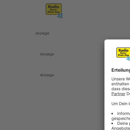
Anzeige
Anzeige
Anzeige