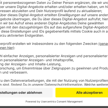
Anzeige
Der Mieter soll die Beamten dann mit einem Messer a
zuerst Pfefferspray eingesetzt - ohne Erfolg, desha
Aus Neutralitätsgründen hat die Bonner Polizei die 
unter anderem untersucht, wie viele Beamten auf d
Staatsanwaltschaft Köln hat berichtet, dass der Man
früheren Einsatz hatte er Polizeibeamte getreten.
Aktualisiert um 14:53 mit weiteren Infos von Polizei 
Anzeige