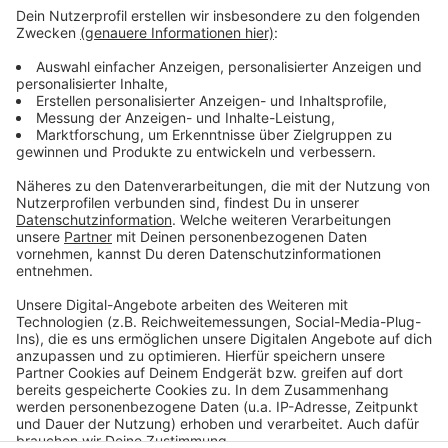
Anzeige
Dort soll unter anderem ein Plakat mit der Aufschrift
"may everyday be October 7th" gezeigt worden sein.
Eine terrorverherrlichende Anspielung auf das Hamas-
Attentat vom 7. Oktober 2023.
Anzeige
Anzeige
Anzeige