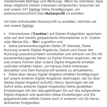
Veröffentlicht:
Mittwoch, 23.10.2024 18:11
Anzeige
Sie streitet das Existenzrecht Israels ab. Die
Demonstrierenden hätten "from the rhine to the sea"
gerufen, so die Polizei. Sie prüft die Parole und hat im
Nachhinein der Demo sechs Ermittlungsverfahren
eingeleitet. Acht weitere Ermittlungsverfahren wurden
nach einer weiteren pro-palästinensischen
Demonstartion in Bonn erstellt.
Anzeige
Weitere strafrechtlich-relevante Parolen
skandiert