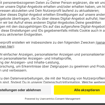
Das ermöglicht der Polizei Anhalte- und Sichtkontro
dass sie einen konkreten Verdacht haben muss. Zum e
Wochen um die Bekämpfung von Einbrüchen. Dafür we
an aktuellen Brennpunkten kontrolliert. Die Fallzahle
zwischen Oktober und Dezember, sagt die Polizei. Ab 
weiteren Schwerpunkt bei Taschendiebstählen. Dann
Weihnachtsmarkt und beim Godesberger Niklolausmar
sind in diesem Jahr schon um 17 Prozent gegenüber 
Anzeige