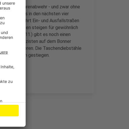
llen zur Gefahrenabwehr - und zwar ohne
inen geht es in den nächsten vier
rden vermehrt Ein- und Ausfallstraßen
n bei Einbrüchen steigen für gewöhnlich
Freitag (24.11.) gibt es noch einen
 werden Polizisten auf dem Bonner
kt kontrollieren. Die Taschendiebstähle
den Vorjahren gestiegen.