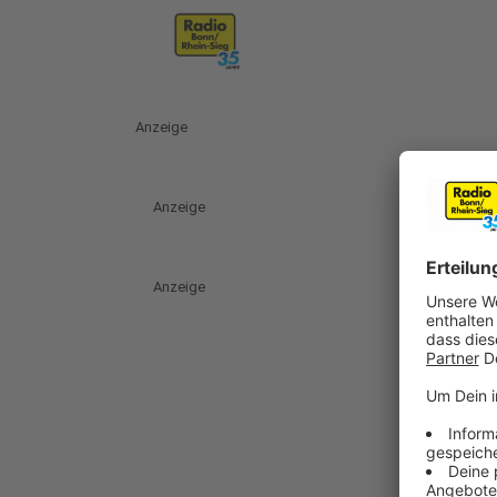
Anzeige
Anzeige
Anzeige