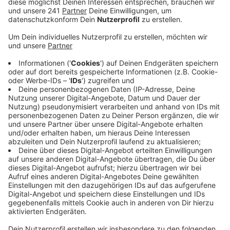
vornehmen. Auch mehrere Verbände, wie zum
Beispiel der Einzelhandelsverband Bonn/Rhein-
Sieg/Euskirchen und Haus und Grund Bonn/Rhein-
Sieg fordern eine Öffnung des Cityrings für
Autofahrer über die Stockenstraße und die
Maximilianstraße. Die Grünen lehnen die
Änderungen allerdings ab.
Veröffentlicht:
Donnerstag, 18.06.2020 12:20
Anzeige
Auch die Bezirksvertretung Bonn hat bereits am
Dienstag über den Cityring entschieden. Sie will die
bisherige Verkehrsführung in der Stockenstraße und
der Franziskanerstraße beibehalten. Deshalb muss