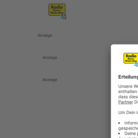
Anzeige
Anzeige
Anzeige