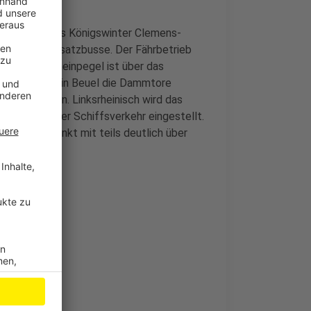
6 nur noch bis Königswinter Clemens-
er fahren Ersatzbusse. Der Fährbetrieb
er Bonner Rheinpegel ist über das
werden auch in Beuel die Dammtore
geschlossen. Linksrheinisch wird das
eins wurde der Schiffsverkehr eingestellt.
en Höchstpunkt mit teils deutlich über
und die
Sieg
.