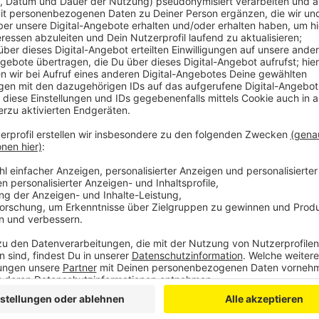
Seit Sonntagnachmittag fährt die Straßenbahnlinie 6
August-Straße. Zwischen Bad Honnef und Königswint
im RBRS-Land ist überwiegend eingestellt worden. D
Wochenende auf über sieben Meter gestiegen. Nun 
zwischen Wolfsgasse und Ernst-Moritz-Arndt-Straße 
Brassertufer gesperrt. In mehreren Bereichen des Rh
Die Pegelstände der Sieg sinken wieder, sie hatten d
drei Metern am Samstag.
CM
Anzeige
Hier gibt es die Pegelstände für den
Rhein
bei Bonn 
Anzeige