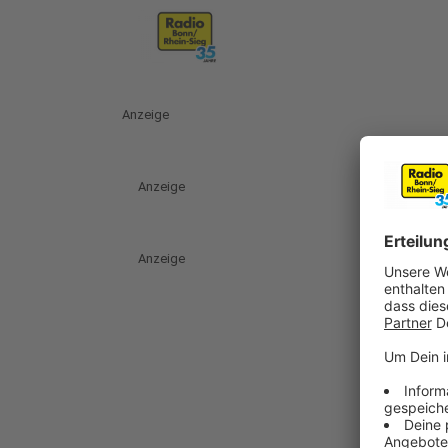
Anzeige
Anzeige
Anzeige