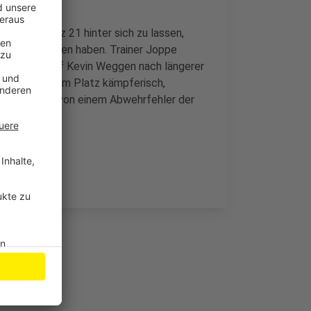
bstiegsplatz 21 hinter sich zu lassen,
 beide verloren haben. Trainer Joppe
ungen. So lief Kevin Weggen nach längerer
h dann auf dem Platz kämpferisch,
 profitierten von einem Abwehrfehler der