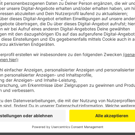
So haben es die Rheinlöwen geschafft, erstmal den A
zumal die direkten Konkurrenten Ahlen und Lippstadt
sorgte schon mit der Startaufstellung für Überrasch
Abwesenheit wieder auf. Die Rheinlöwen zeigten sic
übernahmen schnell die Kontrolle über das Spiel und
Straelener, der zum Siegtreffer führte.
CM
Anzeige