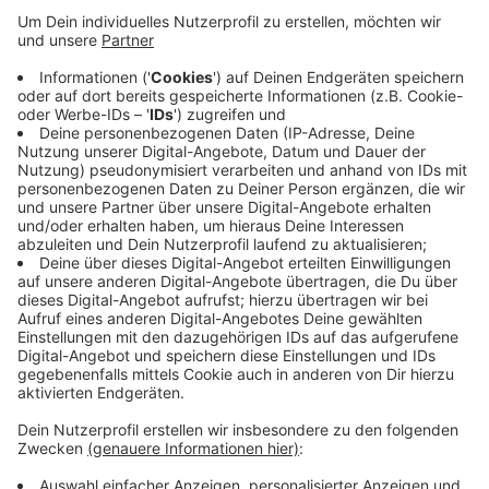
Der BSC reiste eigentlich als Favorit zum Aufsteiger
aus Homberg. In den letzten fünf Ligaspielen hatten
die Rheinlöwen keinmal verloren.
Durch die Niederlage rutschen die Bonner jetzt auf
Tabellenplatz 7.
Nächsten Sonntag muss die Elf von Trainer Nehrbauer
dann gegen die U23 vom 1.FC Köln antreteten. Anstoß
im Sportpark Nord ist um 14 Uhr.
Anzeige