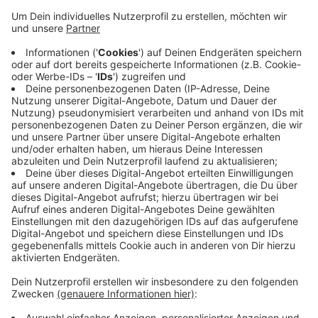
Zu Beginn hatte der Gastgeber Schalke II ein klares
Chancenplus. Bereits in der 5. Minute traf Gerrit
Feldkamp für die Blau-Weißen. Der BSC ließ sich davon
jedoch nicht entmutigen und konnte durch Lucas
Cueto bereits fünf Minuten später ausgleichen. Das
war der Pausenstand. In der zweiten Hälfte traf
Serhat Koruk für Bonn. Den Ausgleich gab es kurz vor
Ende. In der Nachspielzeit traf Elias Kratzer dann zum
2:3-Endstand. Das bedeutet drei weitere Punkte und
Platz 10 in der Tabelle.
Anzeige