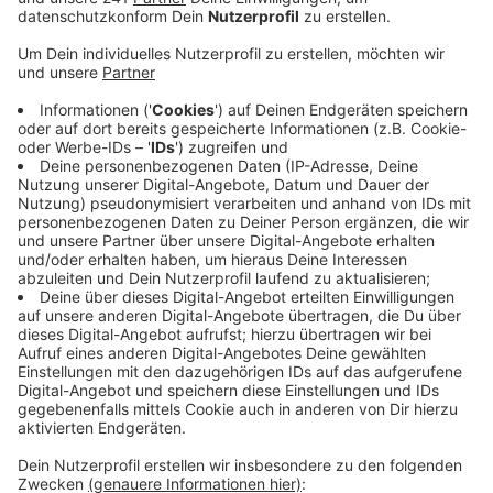
soll.
Veröffentlicht:
Dienstag, 29.10.2024 18:25
Anzeige
Das zumindest empfiehlt die Stadtverwaltung.
Denkbar wäre auch, für Wohn- und Gewerbeimmobilien
eine unterschiedlich hohe Gewerbesteuer zu erheben.
Dieser Lösung stehe man grundsätzlich auch positiv
gegenüber, sagte Oberbürgermeisterin Dörner. Man
wolle das Wohnen in Bonn selbstverständlich nicht
verteuern. Es gebe aber Zweifel, ob man das
rechtssicher hinbekomme. Die Grundsatzentscheidung
des Bonner Stadtrates fällt am 12. November. Die
genauen Hebesätze für die Grundsteuer werden aber
erst in der Dezember-Sitzung festgelegt.