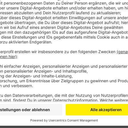
Anzeige
Fast 200 Forschende aus Bonn, aber auch aus Köln un
Jahre Ursachen und mögliche Behandlungsmöglichkeite
Erkrankungen und Verletzungen an Klappen und Adern
ohne sie durch Transplantationen tauschen zu müsse
Anzeige