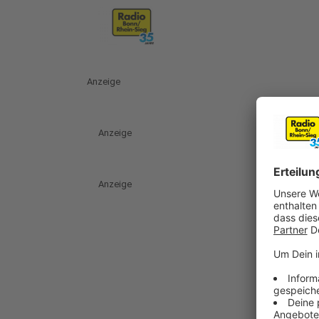
Anzeige
Anzeige
Anzeige