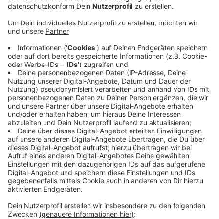
Anzeige
Bereits gestern haben sich die Klinik und die
Gewerkschaft auf eine neue Notdienstvereinbarung
während der Streiks geeinigt. Darin steht zum Beispiel,
dass immer mindestens 25 OP-Säle einsatzbereit
gehalten werden müssen, sagte Arno Appelhoff von
ver.di Bonn, die dann auch mit mindestens drei
Mitarbeitenden aus Pflege und Anästhesie besetzt
werden müssen. Die Beschäftigten am UKB streiken
für bessere Arbeitsbedingungen. Die Klinik will den
Streik stoppen, es ginge um das Wohl der Patienten,
hieß es. Landgesgesundheitsminister Laumann hatte
sich auf die Seite der Pflegekräfte gestellt, er halte
einen Entlastungstarifvertrag für richtig.
Anzeige