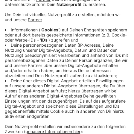
Krebs helfen könnte.
Veröffentlicht:
Donnerstag, 24.10.2024 06:39
Anzeige
Konkret haben die Bonner Forscher die KI dafür mit
Informationen über 70.000 Molekül-Protein-Paaren
gefüttert. Sie erstellt dann chemische Verbindungen,
die an mehrere Orten im Körper gleichzeitig wirken
können, sich an verschiedene Proteine binden und sie
so beeinflussen können, die Enzymbildung hemmen
können. Und die KI funktioniert, heißt es vom ukb. Oft
würde das Programm chemische Strukturen
vorschlagen, auf die Menschen gar nicht kommen
würden. Gerade die seien aber oft
erfolgsversprechend.