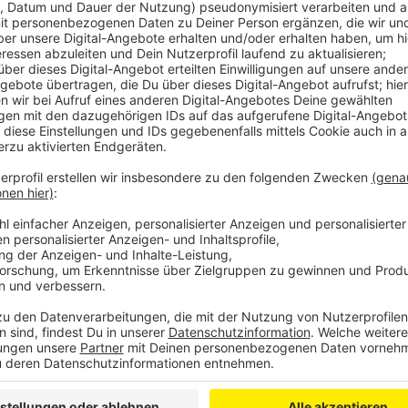
Veröffentlicht:
Donnerstag, 31.10.2024 06:36
Anzeige
Bonner sollen auch in den Rhein-Sieg-Kreis 
Ausbildungsplätze
Anzeige
Helfen würden zum Beispiel die Industrie- und Hand
oder eben die Agentur für Arbeit. Bewerberinnen un
außerdem, auch über den Stadtrand hinauszugucken 
Ausbildungsbetrieb zu suchen. Die Chefinnen und Che
Prozent mehr Azubistellen geschaffen als im Vorjahr
Anzeige