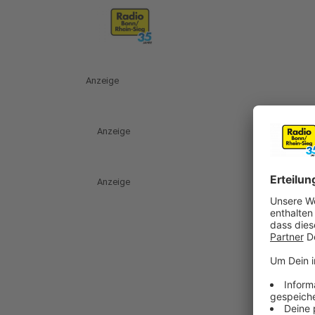
Anzeige
Anzeige
Anzeige