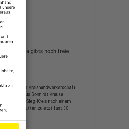
schauen - da gibts noch freie
elskammer, die Kreishandwerkerschaft
d Bewerbern aus Bonn rät Krause
und im Rhein-Sieg-Kreis nach einem
fs im Kreis hätten zuletzt fast 30
.