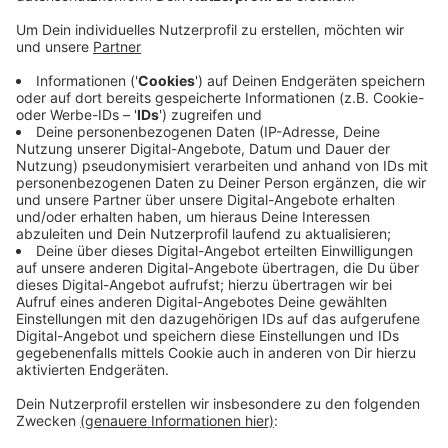
Veröffentlicht:
Donnerstag, 11.05.2023 08:26
Anzeige
Die beiden Männer sollen sich sogar gekannt haben.
Als sich die beiden Autos nur leicht berührten, stieg
einer der beiden aus, ging zu dem anderen Auto und
schlug die Scheibe ein. Dann soll er mit einem Messer
auf den Fahrer eingestochen haben. Er kam
schwerverletzt in ein Krankenhaus - befindet sich aber
nicht in Lebensgefahr. Gegen den mutmaßliche Täter
ermittelt jetzt die Mordkommission.
Anzeige