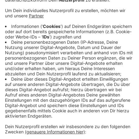
Passanten einen Rucksack und eine Handtasche zu
erbeuten, sie bedrohten ihre Opfer dabei wohl mit
einem Messer.
Veröffentlicht:
Mittwoch, 15.02.2023 17:55
Anzeige
Beim dritten Mal waren sie wohl erfolgreich, von einer
16-Jährigen erbeuteten sie Anfang des Monats ein
Smartphone. Polizeibeamte durchsuchten die
Wohnungen, in denen die verdächtigen Jugendlichen
leben, die Ermittler stellten auch Beweise sicher. Die
Ermittlungen gehen weiter.
Anzeige