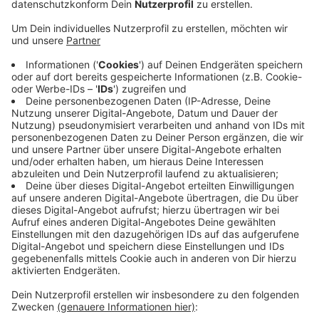
jeweils 30 Tagessätzen à 15 Euro wegen
Hausfriedensbruchs und Sachbeschädigung,
bestätigte ein Sprecher.
Veröffentlicht:
Donnerstag, 23.11.2023 17:25
Anzeige
Die Anklagepunkte in Sachen Sabotage
beziehungsweise der Störung öffentlicher Betriebe
wies das Gericht aber ab. Denn die Pipeline war an dem
Tag sowieso wegen eines technischen Defekts außer
Betrieb. Aber selbst wenn der Plan aufgegangen wäre:
Der Betrieb des Frankfurter Flughafens war zu keiner
Zeit in Gefahr.
Anzeige