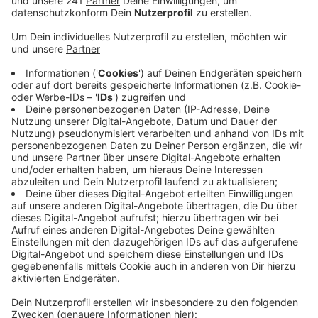
Anzeige
In dem Zimmer des Bewohners war das Bett in Brand
geraten, ein Sauerstoffgerät beschleunigte das Feuer
zusätzlich und es kam zu starken Rauchentwicklungen.
Zwei Pflegekräfte des Hospizes reagierten schnell:
Sie löschten das Feuer und alarmierten den
Rettungsdients. Die Rettungskräfte übernahmen nach
der Ankunft sofort die medizinische Versorgung des
Bewohners, sie konnten ihm aber nicht mehr helfen.
Die Pflegekräfte atmeten bei der Löschaktion
Rauchgase ein und mussten in ein Krankenhaus
gebracht werden. Warum das Feuer ausgebrochen ist,
ist noch unklar, die Kriminalpolizei hat die Ermittlungen
aufgenommen.
SL