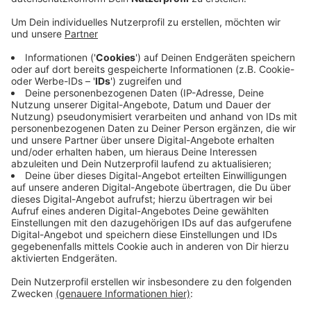
Brandherd wurde eine Dehnungsfuge zwischen
zwei Gebäuden lokalisiert.
Veröffentlicht:
Sonntag, 30.04.2023 12:52
Anzeige
Um den in der Fuge verwendeten brennenden Dicht-
Stoff zu löschen, mussten mehrere sogenannte Fog-
Nails in den Zwischenraum der Gebäude geschlagen
werden, über die Wasser in die Fuge abgegeben
werden konnte. Der Einsatz war gegen 9:45 Uhr
beendet. Verletzt wurde bei dem Brand niemand.
Anzeige