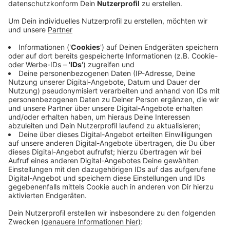
Anzeige
Zwar handelte es sich nur um einen Kellerbrand, der
Rauch hatte sich allerdings bis in die Wohnbereiche der
Einrichtung ausgebreitet. Alle 16 Bewohner konnten
sich jedoch noch vor Eintreffen der Feuerwehr in
Sicherheit bringen, so dass niemand ernsthaft verletzt
wurde. Um halb 7 konnte die Feuerwehr den Einsatz
beenden, nachdem sie die Bewohner anderweitig
untergebracht hatte. Insgesamt waren 120 Kräfte im
Einsatz.
MF
Anzeige