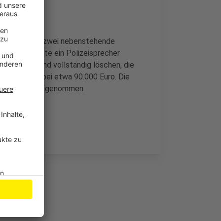
n Flammen, auf zwei nebenstehende
as bestätigte ein Polizeisprecher
nte den Brand vollständig löschen, die
Sachschaden bei etwa 90.000 Euro. Die
Ermittlungen aufgenommen.