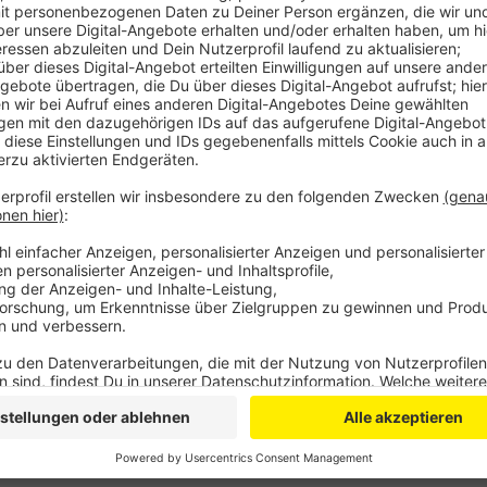
Anzeige
Als die Polizei eintraf, stand ein PKW vollständig i
Fahrzeuge war das Feuer auch schon übergegangen. D
gegenüber Radio Bonn/Rhein-Sieg. Die Feuerwehr kon
Autos wurden sichergestellt. Laut Polizei liegt der 
Brandursache ist bisher unklar. Die Polizei hat die 
Anzeige