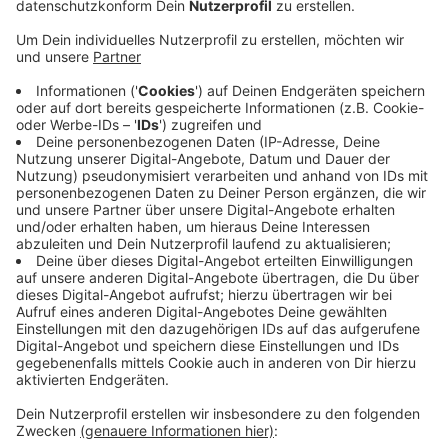
Anzeige
Das erste Feuer wurde um viertel nach elf auf dem
Haager Weg in Bonn-Ippendorf gemeldet.
Anschließend brannte gegen Mitternacht ein
Abfallcontainer auf dem Bischofsplatz in der
Innenstadt. Um kurz vor eins wurde die Feuerwehr
dann noch zu zwei Einsätzen nach Poppelsdorf
gerufen, einmal in die Straße Im Wingert und einmal in
dem Bereich am Botanischen Garten. Die Feuerwehr
konnte alle vier Brände schnell löschen. Die Polizei
ermittelt jetzt und prüft auch einen Zusammenhang
zwischen den Fällen. Mögliche Zeugen melden sich
bitte bei der Bonner Polizei unter der Rufnummer 0228
150.
MoF
Anzeige