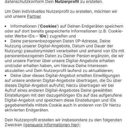
Anzeige
Gegen 14:30 Uhr ist eine 74-jährige Frau aus Richtung
Much kommend bei voller Geschwindigkeit in vier an
der Ampel stehende Autos gefahren. Bei der Frau
sollen im Auto alle Kontrolleuchten geblinkt haben.
Zudem habe die Bremse bei ihr nicht funktioniert. Das
berichtet uns die Polizei auf RBRS-Nachfrage. Ein 52-
jähriger Mann aus Much wurde dabei leicht verletzt.
Zwei Autos waren nicht mehr fahrbereit und mussten
abgeschleppt werden. Der Sachschaden beläuft sich
laut der Polizei auf über 60 Tausend Euro. Wieso die
74-jährige ihr Auto nicht abbremsen konnte, wird jetzt
ermittelt. Die B56 war gestern in Richtung Siegburg
für mehrere Stunden voll gesperrt.
Anzeige