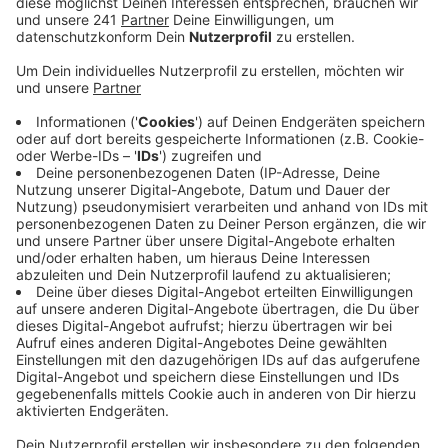
Lohmar. Sie schreiben, dass der Karneval unter
den aktuellen Corona-Umständen gesundheitlich
und wirtschaftlich nicht zu verantworten sei.
Veröffentlicht:
Mittwoch, 16.09.2020 12:11
Anzeige
Die Vertreter der Festausschüsse und Komitees
bitten Laschet, die Session offiziell und
rechtsverbindlich abzusagen. Nur so könnten alle
Verträge für die Veranstaltungen ohne Kosten
aufgelöst werden. Ansonsten würden viele
Gesellschaften die Session wirtschaftlich nicht
überstehen, und dies sei eine ernsthafte Gefahr für
das Brauchtum. Landrat Schuster hatte Laschet
bereits im August in einem Brief gebeten, den Karneval