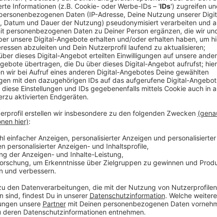
Anzeige
Briefwahlunterlagen holen oder vor Ort 
Anzeige
Zum Beispiel geht es in Meckenheim wieder los, ebe
Seelscheid, auch in Niederkassel und Lohmar. Königsw
schon seit gestern ein Kreuzchen im Briefwahlbüro 
hingegen morgen los, am Freitag. Immer jeweils zu d
Anzeige
Das gesamte RBRS-Land ist zur Stichwahl
Anzeige