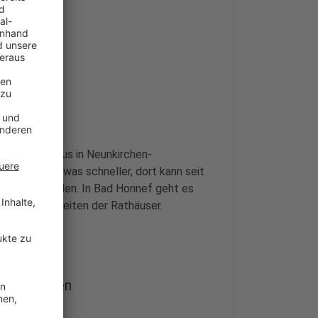
abstimmen
nso im Rathaus in Neunkirchen-
inter war etwas schneller, dort kann seit
gemacht werden. In Bad Honnef geht es
en Öffnungszeiten der Rathäuser.
 aufgerufen