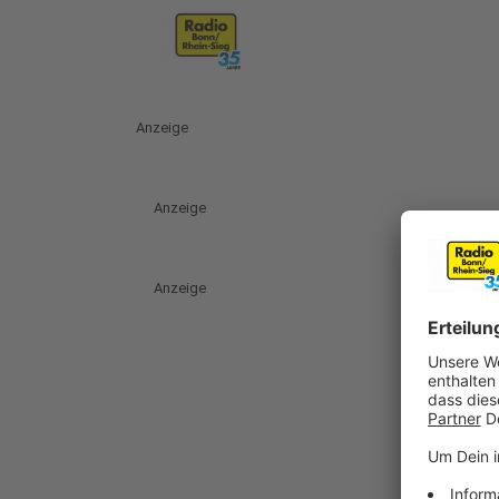
Anzeige
Anzeige
Anzeige