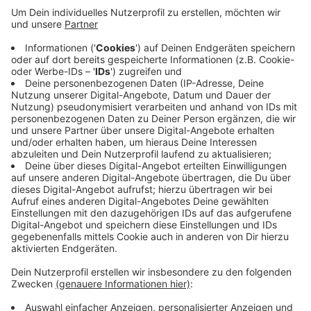
Anzeige
Nur wenn man auch gegen Herkenrath puntken würde,
wäre der Sieg gegen Essen auch etwas wert, sagte
Trainer Markus Zschiesche. Deshalb will er mit seiner
Mannschaft wieder gute Ideen entwickeln, um am
Ende zum Erfolg zu kommen. Anstoß im Sportpark
Nord ist um 19.30 Uhr.
SD
Anzeige