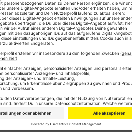
Die Essener sind in dieser Saison noch ungeschlagen
viel Selbstvertrauen auf. Das fehlt dem BSC aktuell
Nehrbauer auf eine Wiedergutmachung nach den zule
Stadion an der Hafenstraße ist um 19.30 Uhr.
SD
Anzeige