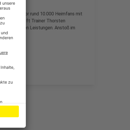
 und treten vor rund 10.000 Heimfans mit
. Dennoch hofft Trainer Thorsten
tzt gezeigten Leistungen. Anstoß im