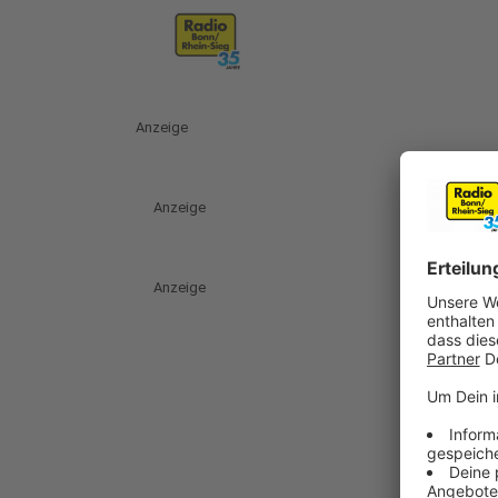
Anzeige
Anzeige
Anzeige