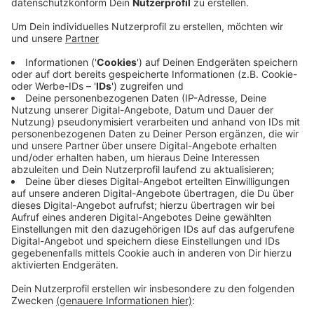
Veröffentlicht:
Dienstag, 23.08.2022 05:52
Anzeige
Dafür hätten die Teilnehmer der Tagung auch eine
Woche nach Mallorca fliegen können, heißt es vom
Bürger Bund. Angesichts des städtischen Defizits und
der steigenden Lebenshaltungskosten sei das
verschwenderisch. Ein günstigeres Tagungshaus sei
angemessener gewesen. Der BBB fordert nun eine
Stellungnahme der Stadt, ansonsten will die
Ratsfraktion das Rechnungsprüfungsamt bitten, in der
Sache zu ermitteln.
Anzeige