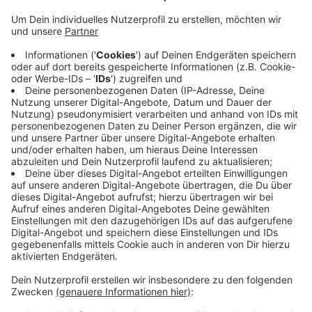
Veröffentlicht:
Montag, 02.12.2019 08:44
Anzeige
Außerdem hieß es vom Finanzministerium, dass aktuell
rund fünfzehn Prozent der der über 1.200
bundeseigenen Wohnungen leerstünden. Diese
müssten dringend saniert werden, weil die Leitungen
mit Blei belastet seien. Wann diese Wohnungen fertig
sind und wieder vermietet werden können, ist aber
noch unklar.
CM
Anzeige