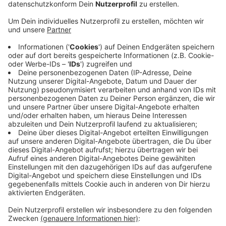
Veröffentlicht:
Mittwoch, 27.01.2021 13:06
Anzeige
Sie und andere Leiterinnen und Leiter von Museen
fordern eine Wiedereröffnung - unter Einhaltung der
Corona-Regeln. Die meisten Museen hätten eine
ausgefeilte Klimatechnik zur Durchlüftung und die
notwendigen Raumkapazitäten, um Besucherströme
steuern und entzerren zu können.Sie könnten somit
eine kulturelle Grundversorgung leisten, ohne die
gesellschaftliche Solidarität in Frage zu stellen, heißt
es in dem Brief.
WD
Anzeige